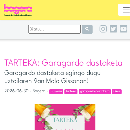
TARTEKA: Garagardo dastaketa
Garagardo dastaketa egingo dugu
uztailaren 9an Mala Gissonan!
2026-06-30 - Bagera -
Euskara
Tarteka
garagardo dastaketa
Gros