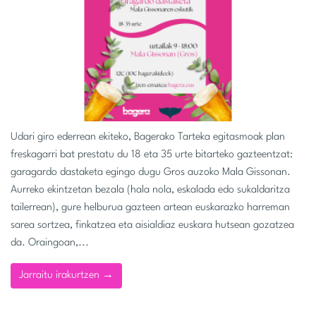
Udari giro ederrean ekiteko, Bagerako Tarteka egitasmoak plan
freskagarri bat prestatu du 18 eta 35 urte bitarteko gazteentzat:
garagardo dastaketa egingo dugu Gros auzoko Mala Gissonan.
Aurreko ekintzetan bezala (hala nola, eskalada edo sukaldaritza
tailerrean), gure helburua gazteen artean euskarazko harreman
sarea sortzea, finkatzea eta aisialdiaz euskara hutsean gozatzea
da. Oraingoan,...
Jarraitu irakurtzen →