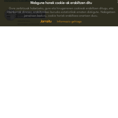
Webgune honek cookie-ak erabiltzen ditu
Gure zerbitzuak hobetzeko, gure eta hirugarrenen cookieak erabiltzen ditugu, eta
iraunkorrak direnez, erabiltzaileei buruzko estatistikak ematen dizkigute. Nabigatzen
jarraitzen baduzu, cookie horiek erabiltzea onartzen duzu.
Jarraitu
Informazio gehiago
HARREMANETARAKO INFORMAZIOA
Hernani kalea 15.Behea 20004 Donostia
943 005 074
-
688 676 289
bagera@bagera.eus
JARRAI GAITZATZU SARE SOZIALETAN
OHARRAK