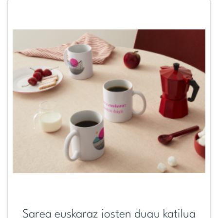
Sarea euskaraz josten dugu katilua