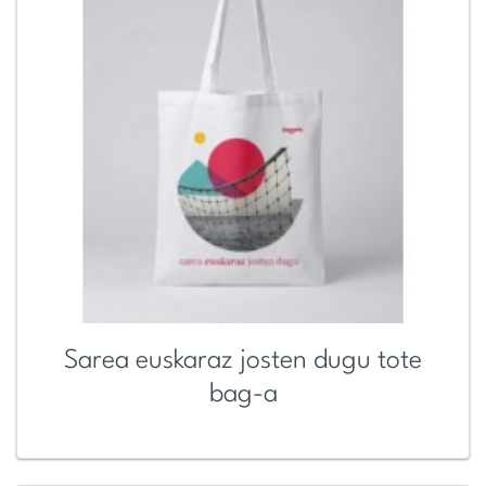
Sarea euskaraz josten dugu tote
bag-a