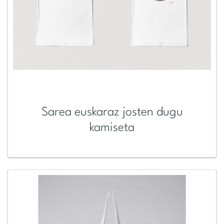
Sarea euskaraz josten dugu
kamiseta