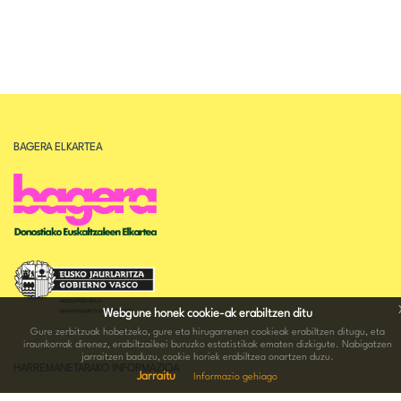
BAGERA ELKARTEA
Webgune honek cookie-ak erabiltzen ditu
Gure zerbitzuak hobetzeko, gure eta hirugarrenen cookieak erabiltzen ditugu, eta
iraunkorrak direnez, erabiltzaileei buruzko estatistikak ematen dizkigute. Nabigatzen
jarraitzen baduzu, cookie horiek erabiltzea onartzen duzu.
HARREMANETARAKO INFORMAZIOA
Jarraitu
Informazio gehiago