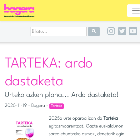
TARTEKA: ardo
dastaketa
Urteko azken plana... Ardo dastaketa!
2025-11-19 - Bagera -
Tarteka
2025a urte oparoa izan da
Tarteka
egitasmoarentzat. Gazte euskaldunon
sarea ehuntzeko asmoz, denetarik egin