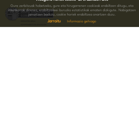
Gure zerbitzuak hobetzeko, gure eta hirugarrenen cookieak erabiltzen ditugu, eta
iraunkorrak direnez, erabiltzaileei buruzko estatistikak ematen dizkigute. Nabigatzen
jarraitzen baduzu, cookie horiek erabiltzea onartzen duzu.
Jarraitu
Informazio gehiago
HARREMANETARAKO INFORMAZIOA
Hernani kalea 15.Behea 20004 Donostia
943 005 074
-
688 676 289
bagera@bagera.eus
JARRAI GAITZATZU SARE SOZIALETAN
OHARRAK