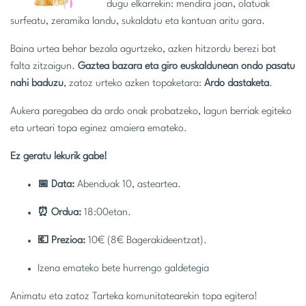
dugu elkarrekin: mendira joan, olatuak
surfeatu, zeramika landu, sukaldatu eta kantuan aritu gara.
Baina urtea behar bezala agurtzeko, azken hitzordu berezi bat
falta zitzaigun.
Gaztea bazara eta giro euskaldunean ondo pasatu
nahi baduzu
, zatoz urteko azken topaketara:
Ardo dastaketa
.
Aukera paregabea da ardo onak probatzeko, lagun berriak egiteko
eta urteari topa eginez amaiera emateko.
Ez geratu lekurik gabe!
📅 Data:
Abenduak 10, asteartea.
⏰ Ordua:
18:00etan.
💶 Prezioa:
10€ (8€ Bagerakideentzat).
Izena emateko bete hurrengo galdetegia
Animatu eta zatoz Tarteka komunitatearekin topa egitera!