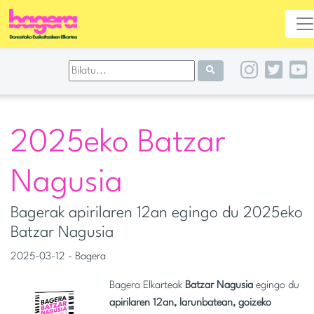
2025eko Batzar
Nagusia
Bagerak apirilaren 12an egingo du 2025eko
Batzar Nagusia
2025-03-12 - Bagera
Bagera Elkarteak
Batzar Nagusia
egingo du
apirilaren 12an, larunbatean, goizeko