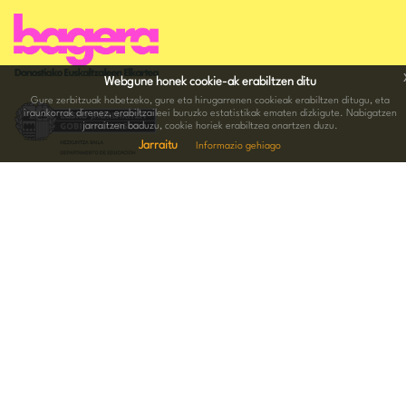
Webgune honek cookie-ak erabiltzen ditu
Gure zerbitzuak hobetzeko, gure eta hirugarrenen cookieak erabiltzen ditugu, eta
iraunkorrak direnez, erabiltzaileei buruzko estatistikak ematen dizkigute. Nabigatzen
jarraitzen baduzu, cookie horiek erabiltzea onartzen duzu.
Jarraitu
Informazio gehiago
HARREMANETARAKO INFORMAZIOA
Hernani kalea 15.Behea 20004 Donostia
943 005 074
-
688 676 289
bagera@bagera.eus
JARRAI GAITZATZU SARE SOZIALETAN