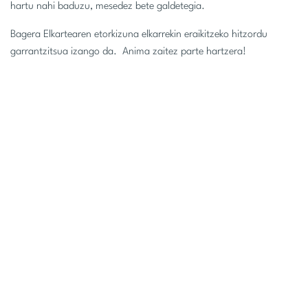
hartu nahi baduzu, mesedez bete galdetegia.
Bagera Elkartearen etorkizuna elkarrekin eraikitzeko hitzordu
garrantzitsua izango da. Anima zaitez parte hartzera!