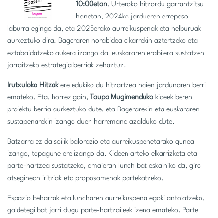
10:00etan
. Urteroko hitzordu garrantzitsu
honetan, 2024ko jardueren errepaso
laburra egingo da, eta 2025erako aurreikuspenak eta helburuak
aurkeztuko dira. Bageraren norabidea elkarrekin aztertzeko eta
eztabaidatzeko aukera izango da, euskararen erabilera sustatzen
jarraitzeko estrategia berriak zehaztuz.
Irutxuloko Hitzak
ere edukiko du hitzartzea haien jardunaren berri
emateko. Eta, horrez gain,
Taupa Mugimenduko
kideek beren
proiektu berria aurkeztuko dute, eta Bagerarekin eta euskararen
sustapenarekin izango duen harremana azalduko dute.
Batzarra ez da soilik balorazio eta aurreikuspenetarako gunea
izango, topagune ere izango da. Kideen arteko elkarrizketa eta
parte-hartzea sustatzeko, amaieran lunch bat eskainiko da, giro
atseginean iritziak eta proposamenak partekatzeko.
Espazio beharrak eta luncharen aurreikuspena egoki antolatzeko,
galdetegi bat jarri dugu parte-hartzaileek izena emateko. Parte