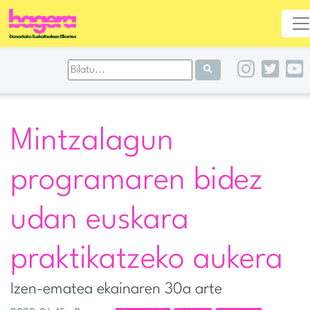
Mintzalagun
programaren bidez
udan euskara
praktikatzeko aukera
Izen-ematea ekainaren 30a arte