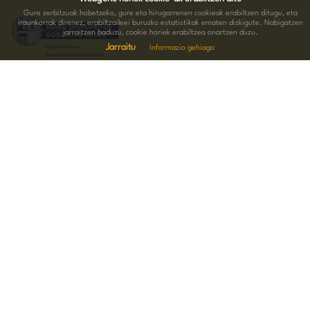
Gure zerbitzuak hobetzeko, gure eta hirugarrenen cookieak erabiltzen ditugu, eta
iraunkorrak direnez, erabiltzaileei buruzko estatistikak ematen dizkigute. Nabigatzen
jarraitzen baduzu, cookie horiek erabiltzea onartzen duzu.
Jarraitu
Informazio gehiago
HARREMANETARAKO INFORMAZIOA
Hernani kalea 15.Behea 20004 Donostia
943 005 074
-
688 676 289
bagera@bagera.eus
JARRAI GAITZATZU SARE SOZIALETAN
OHARRAK