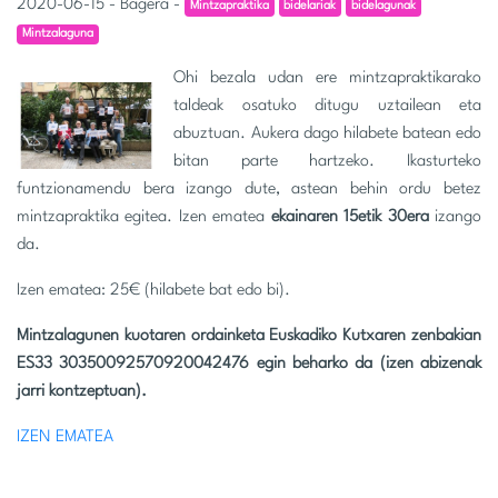
2020-06-15 - Bagera -
Mintzapraktika
bidelariak
bidelagunak
Mintzalaguna
Ohi bezala udan ere mintzapraktikarako
taldeak osatuko ditugu uztailean eta
abuztuan. Aukera dago hilabete batean edo
bitan parte hartzeko. Ikasturteko
funtzionamendu bera izango dute, astean behin ordu betez
mintzapraktika egitea. Izen ematea
ekainaren 15etik 30era
izango
da.
Izen ematea: 25€ (hilabete bat edo bi).
Mintzalagunen kuotaren ordainketa Euskadiko Kutxaren zenbakian
ES33 30350092570920042476 egin beharko da (izen abizenak
jarri kontzeptuan).
IZEN EMATEA