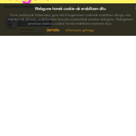
Webgune honek cookie-ak erabiltzen ditu
Gure zerbitzuak hobetzeko, gure eta hirugarrenen cookieak erabiltzen ditugu, eta
iraunkorrak direnez, erabiltzaileei buruzko estatistikak ematen dizkigute. Nabigatzen
jarraitzen baduzu, cookie horiek erabiltzea onartzen duzu.
Jarraitu
Informazio gehiago
HARREMANETARAKO INFORMAZIOA
Hernani kalea 15.Behea 20004 Donostia
943 005 074
-
688 676 289
bagera@bagera.eus
JARRAI GAITZATZU SARE SOZIALETAN