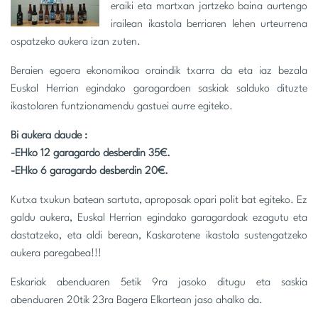
eraiki eta martxan jartzeko baina aurtengo
irailean ikastola berriaren lehen urteurrena
ospatzeko aukera izan zuten.
Beraien egoera ekonomikoa oraindik txarra da eta iaz bezala
Euskal Herrian egindako garagardoen saskiak salduko dituzte
ikastolaren funtzionamendu gastuei aurre egiteko.
Bi aukera daude :
-EHko 12 garagardo desberdin 35€.
-EHko 6 garagardo desberdin 20€.
Kutxa txukun batean sartuta, aproposak opari polit bat egiteko. Ez
galdu aukera, Euskal Herrian egindako garagardoak ezagutu eta
dastatzeko, eta aldi berean, Kaskarotene ikastola sustengatzeko
aukera paregabea!!!
Eskariak abenduaren 5etik 9ra jasoko ditugu eta saskia
abenduaren 20tik 23ra Bagera Elkartean jaso ahalko da.