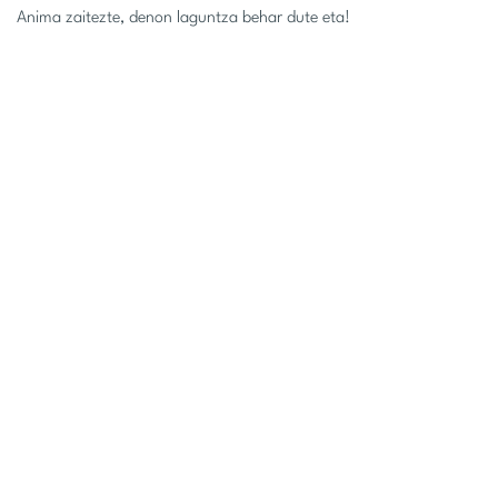
Anima zaitezte, denon laguntza behar dute eta!