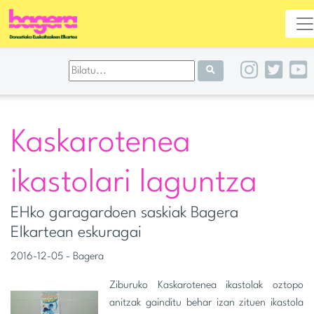
Kaskarotenea
ikastolari laguntza
EHko garagardoen saskiak Bagera
Elkartean eskuragai
2016-12-05 - Bagera
Ziburuko Kaskarotenea ikastolak oztopo
anitzak gainditu behar izan zituen ikastola